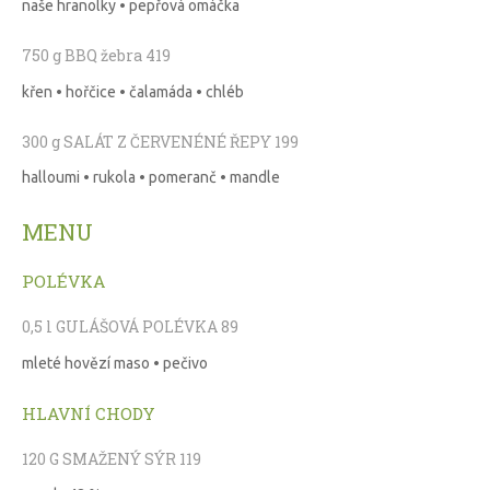
naše hranolky • pepřová omáčka
750 g BBQ žebra 419
křen • hořčice • čalamáda • chléb
300 g SALÁT Z ČERVENÉNÉ ŘEPY 199
halloumi • rukola • pomeranč • mandle
MENU
POLÉVKA
0,5 l GULÁŠOVÁ POLÉVKA 89
mleté hovězí maso • pečivo
HLAVNÍ CHODY
120 G SMAŽENÝ SÝR 119