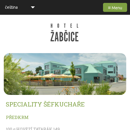
≡
čeština
Menu
SPECIALITY ŠÉFKUCHAŘE
PŘEDKRM
100 g HOVĚZÍ TATARÁK 149