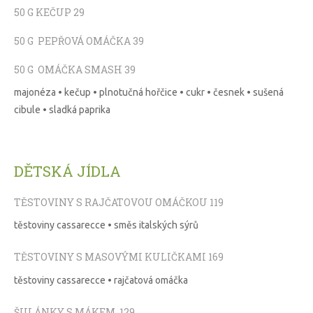
50 G KEČUP 29
50 G PEPŘOVÁ OMÁČKA 39
50 G OMÁČKA SMASH 39
majonéza • kečup • plnotučná hořčice • cukr • česnek • sušená
cibule • sladká paprika
DĚTSKÁ JÍDLA
TĚSTOVINY S RAJČATOVOU OMÁČKOU 119
těstoviny cassarecce • směs italských sýrů
TĚSTOVINY S MASOVÝMI KULIČKAMI 169
těstoviny cassarecce • rajčatová omáčka
ŠULÁNKY S MÁKEM 129