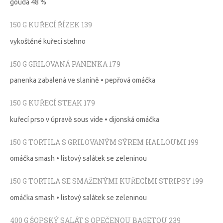
gouda 48 %
150 G KUŘECÍ ŘÍZEK 139
vykoštěné kuřecí stehno
150 G GRILOVANÁ PANENKA 179
panenka zabalená ve slanině • pepřová omáčka
150 G KUŘECÍ STEAK 179
kuřecí prso v úpravě sous vide • dijonská omáčka
150 G TORTILA S GRILOVANÝM SÝREM HALLOUMI 199
omáčka smash • listový salátek se zeleninou
150 G TORTILA SE SMAŽENÝMI KUŘECÍMI STRIPSY 199
omáčka smash • listový salátek se zeleninou
400 G ŠOPSKÝ SALÁT S OPEČENOU BAGETOU 239