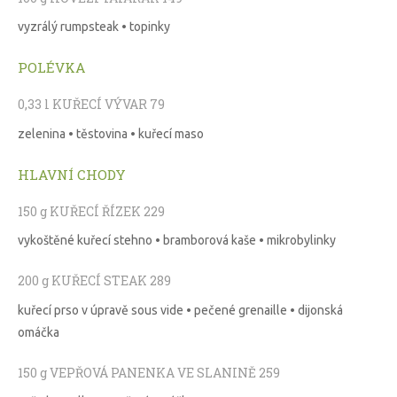
vyzrálý rumpsteak • topinky
POLÉVKA
0,33 l KUŘECÍ VÝVAR 79
zelenina • těstovina • kuřecí maso
HLAVNÍ CHODY
150 g KUŘECÍ ŘÍZEK 229
vykoštěné kuřecí stehno • bramborová kaše • mikrobylinky
200 g KUŘECÍ STEAK 289
kuřecí prso v úpravě sous vide • pečené grenaille • dijonská
omáčka
150 g VEPŘOVÁ PANENKA VE SLANINĚ 259